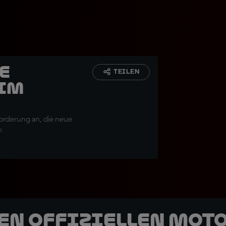
e
TEILEN
 im
orderung an, die neue
n
den offiziellen Mot