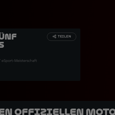
fünf
TEILEN
s
™ eSport-Meisterschaft
den offiziellen Mot