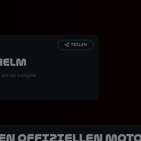
TEILEN
 Helm
wie der kultigste
den offiziellen Mot