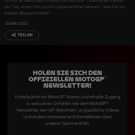
In nur 30 Sekunden müssen die MotoGP™-Stars einen Fahrer,
ein Tier, einen Ort und ein Lebensmittel nennen - wer hat am
besten abgeschnitten?
10 März 2023
TEILEN
Holen Sie sich den
offiziellen MotoGP™
Newsletter!
Erstelle jetzt ein MotoGP™-Konto und erhalte Zugang
zu exklusiven Inhalten wie dem MotoGP™-
Newsletter, den GP-Berichten, unglaubliche Videos
und andere interessante Informationen über
unseren Sport enthält.