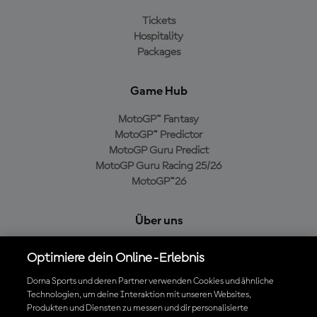
Tickets
Hospitality
Packages
Game Hub
MotoGP™ Fantasy
MotoGP™ Predictor
MotoGP Guru Predict
MotoGP Guru Racing 25/26
MotoGP™26
Über uns
MotoGP Group
Optimiere dein Online-Erlebnis
Cookie-Richtlinien
Geschäftsbedingungen
Dorna Sports und deren Partner verwenden Cookies und ähnliche
Technologien, um deine Interaktion mit unseren Websites,
Datenschutzrichtlinien
Produkten und Diensten zu messen und dir personalisierte
Kaufrichtlinie