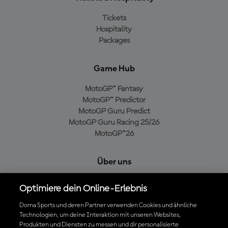
Tickets
Hospitality
Packages
Game Hub
MotoGP™ Fantasy
MotoGP™ Predictor
MotoGP Guru Predict
MotoGP Guru Racing 25/26
MotoGP™26
Über uns
MotoGP Group
Optimiere dein Online-Erlebnis
Cookie-Richtlinien
Geschäftsbedingungen
Dorna Sports und deren Partner verwenden Cookies und ähnliche
Technologien, um deine Interaktion mit unseren Websites,
Datenschutzrichtlinien
Produkten und Diensten zu messen und dir personalisierte
Kaufrichtlinie