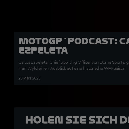
MotoGP™ Podcast: C
Ezpeleta
Carlos Ezpeleta, Chief Sporting Officer von Dorna Sports, 
Fran Wyld einen Ausblick auf eine historische WM-Saison
23 März 2023
Holen Sie sich 