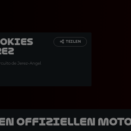
ookies
TEILEN
rez
cuito de Jerez-Angel
den offiziellen Mot