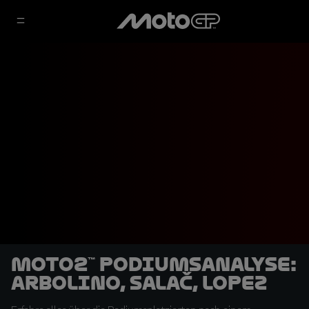
Moto2™ Podiumsanalyse:
Arbolino, Salač, Lopez