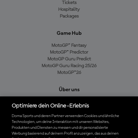
Tickets
Hospitality
Packages
Game Hub
MotoGP™ Fantasy
MotoGP™ Predictor
MotoGP Guru Predict
MotoGP Guru Racing 25/26
MotoGP™26
Über uns
MotoGP Group
Optimiere dein Online-Erlebnis
Cookie-Richtlinien
Geschäftsbedingungen
Dorna Sports und deren Partner verwenden Cookies und ähnliche
Technologien, um deine Interaktion mit unseren Websites,
Datenschutzrichtlinien
Produkten und Diensten zu messen und dir personalisierte
Kaufrichtlinie
Werbung basierend auf deinem Profil anzuzeigen, das aus deinen