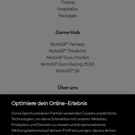
Tickets
Hospitality
Packages
Game Hub
MotoGP™ Fantasy
MotoGP™ Predictor
MotoGP Guru Predict
MotoGP Guru Racing 25/26
MotoGP™26
Über uns
MotoGP Group
Optimiere dein Online-Erlebnis
Cookie-Richtlinien
Geschäftsbedingungen
Dorna Sports und deren Partner verwenden Cookies und ähnliche
Technologien, um deine Interaktion mit unseren Websites,
Datenschutzrichtlinien
Produkten und Diensten zu messen und dir personalisierte
Kaufrichtlinie
Werbung basierend auf deinem Profil anzuzeigen, das aus deinen