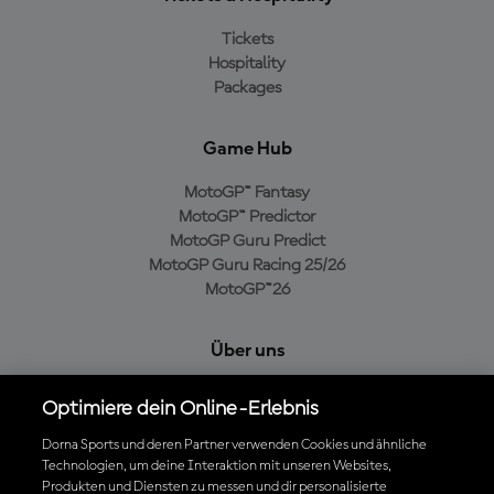
Tickets
Hospitality
Packages
Game Hub
MotoGP™ Fantasy
MotoGP™ Predictor
MotoGP Guru Predict
MotoGP Guru Racing 25/26
MotoGP™26
Über uns
MotoGP Group
Optimiere dein Online-Erlebnis
Cookie-Richtlinien
Geschäftsbedingungen
Dorna Sports und deren Partner verwenden Cookies und ähnliche
Technologien, um deine Interaktion mit unseren Websites,
Datenschutzrichtlinien
Produkten und Diensten zu messen und dir personalisierte
Kaufrichtlinie