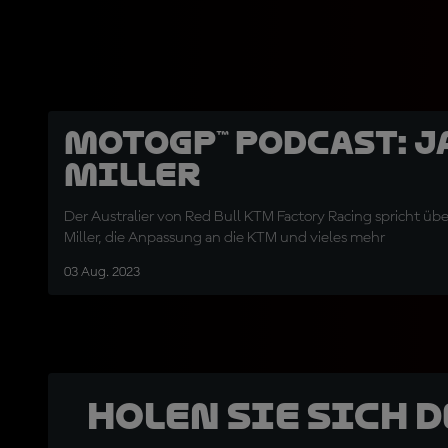
MotoGP™ Podcast: J
Miller
Der Australier von Red Bull KTM Factory Racing spricht 
Miller, die Anpassung an die KTM und vieles mehr
03 Aug. 2023
Holen Sie sich 