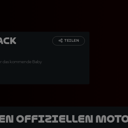
ack
TEILEN
über das kommende Baby
den offiziellen Mot