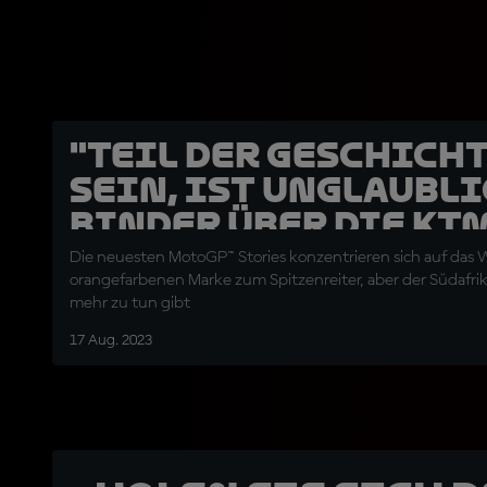
"Teil der Geschicht
sein, ist unglaubli
Binder über die KT
Evolution
Die neuesten MotoGP™ Stories konzentrieren sich auf das
orangefarbenen Marke zum Spitzenreiter, aber der Südafrik
mehr zu tun gibt
17 Aug. 2023