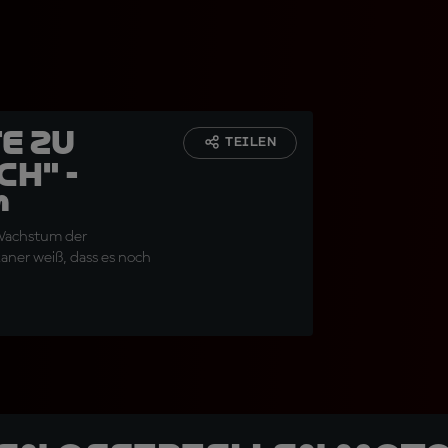
e zu
TEILEN
ch" -
M
 Wachstum der
aner weiß, dass es noch