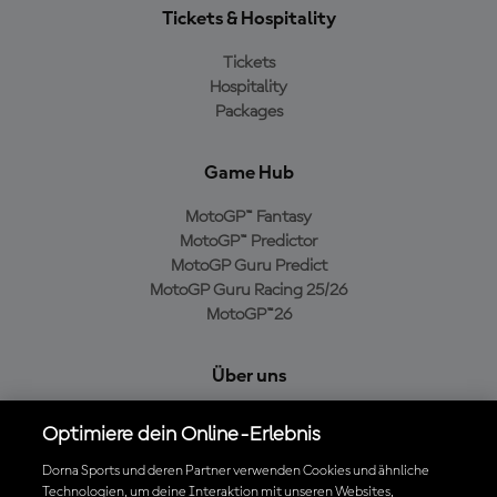
Tickets & Hospitality
Tickets
Hospitality
Packages
Game Hub
MotoGP™ Fantasy
MotoGP™ Predictor
MotoGP Guru Predict
MotoGP Guru Racing 25/26
MotoGP™26
Über uns
MotoGP Group
Optimiere dein Online-Erlebnis
Cookie-Richtlinien
Geschäftsbedingungen
Dorna Sports und deren Partner verwenden Cookies und ähnliche
Technologien, um deine Interaktion mit unseren Websites,
Datenschutzrichtlinien