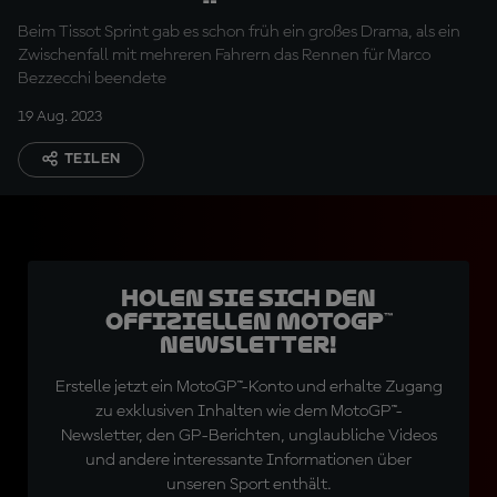
Titelanwärter
Beim Tissot Sprint gab es schon früh ein großes Drama, als ein
Zwischenfall mit mehreren Fahrern das Rennen für Marco
Bezzecchi beendete
19 Aug. 2023
TEILEN
Holen Sie sich den
offiziellen MotoGP™
Newsletter!
Erstelle jetzt ein MotoGP™-Konto und erhalte Zugang
zu exklusiven Inhalten wie dem MotoGP™-
Newsletter, den GP-Berichten, unglaubliche Videos
und andere interessante Informationen über
unseren Sport enthält.