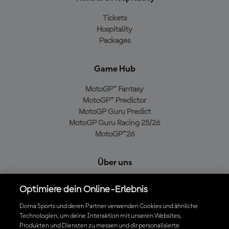
Tickets
Hospitality
Packages
Game Hub
MotoGP™ Fantasy
MotoGP™ Predictor
MotoGP Guru Predict
MotoGP Guru Racing 25/26
MotoGP™26
Über uns
MotoGP Group
Optimiere dein Online-Erlebnis
Cookie-Richtlinien
Geschäftsbedingungen
Dorna Sports und deren Partner verwenden Cookies und ähnliche
Technologien, um deine Interaktion mit unseren Websites,
Datenschutzrichtlinien
Produkten und Diensten zu messen und dir personalisierte
Kaufrichtlinie