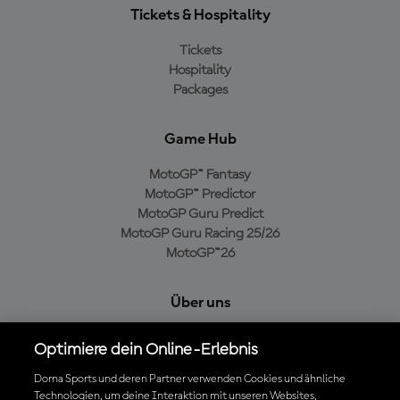
Tickets & Hospitality
Tickets
Hospitality
Packages
Game Hub
MotoGP™ Fantasy
MotoGP™ Predictor
MotoGP Guru Predict
MotoGP Guru Racing 25/26
MotoGP™26
Über uns
MotoGP Group
Optimiere dein Online-Erlebnis
Cookie-Richtlinien
Geschäftsbedingungen
Dorna Sports und deren Partner verwenden Cookies und ähnliche
Technologien, um deine Interaktion mit unseren Websites,
Datenschutzrichtlinien