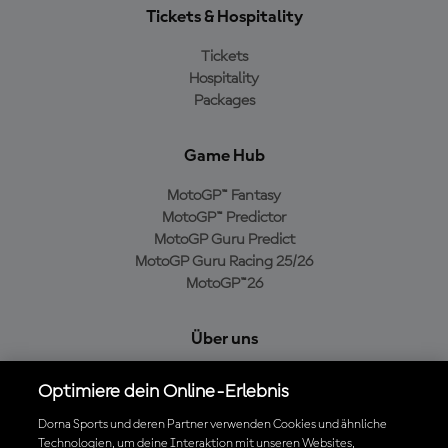
Tickets & Hospitality
Tickets
Hospitality
Packages
Game Hub
MotoGP™ Fantasy
MotoGP™ Predictor
MotoGP Guru Predict
MotoGP Guru Racing 25/26
MotoGP™26
Über uns
MotoGP Group
Optimiere dein Online-Erlebnis
Cookie-Richtlinien
Geschäftsbedingungen
Dorna Sports und deren Partner verwenden Cookies und ähnliche
Technologien, um deine Interaktion mit unseren Websites,
Datenschutzrichtlinien