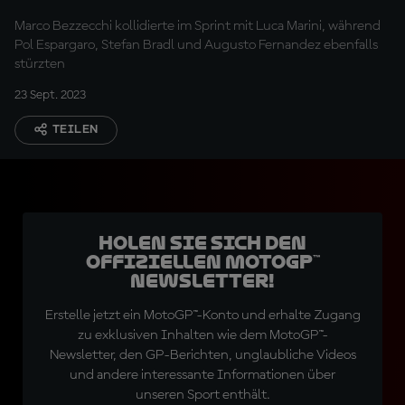
Kurve
Marco Bezzecchi kollidierte im Sprint mit Luca Marini, während
Pol Espargaro, Stefan Bradl und Augusto Fernandez ebenfalls
stürzten
23 Sept. 2023
TEILEN
Holen Sie sich den
offiziellen MotoGP™
Newsletter!
Erstelle jetzt ein MotoGP™-Konto und erhalte Zugang
zu exklusiven Inhalten wie dem MotoGP™-
Newsletter, den GP-Berichten, unglaubliche Videos
und andere interessante Informationen über
unseren Sport enthält.