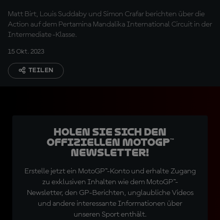
Matt Birt, Louis Suddaby und Simon Crafar berichten über die
Action auf dem Pertamina Mandalika International Circuit in der
Intermediate-Klasse.
15 Okt. 2023
TEILEN
Holen Sie sich den
offiziellen MotoGP™
Newsletter!
Erstelle jetzt ein MotoGP™-Konto und erhalte Zugang
zu exklusiven Inhalten wie dem MotoGP™-
Newsletter, den GP-Berichten, unglaubliche Videos
und andere interessante Informationen über
unseren Sport enthält.