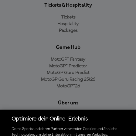
Tickets & Hospitality
Tickets
Hospitality
Packages
Game Hub
MotoGP™ Fantasy
MotoGP™ Predictor
MotoGP Guru Predict
MotoGP Guru Racing 25/26
MotoGP™26
Über uns
MotoGP Group
Optimiere dein Online-Erlebnis
Cookie-Richtlinien
Geschäftsbedingungen
Dorna Sports und deren Partner verwenden Cookies und ähnliche
Technologien, um deine Interaktion mit unseren Websites,
Datenschutzrichtlinien