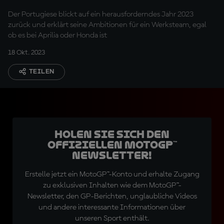
werden"
Der Portugiese blickt auf ein herausforderndes Jahr 2023
zurück und erklärt seine Ambitionen für ein Werksteam, egal
ob es bei Aprilia oder Honda ist
18 Okt. 2023
TEILEN
Holen Sie sich den
offiziellen MotoGP™
Newsletter!
Erstelle jetzt ein MotoGP™-Konto und erhalte Zugang
zu exklusiven Inhalten wie dem MotoGP™-
Newsletter, den GP-Berichten, unglaubliche Videos
und andere interessante Informationen über
unseren Sport enthält.