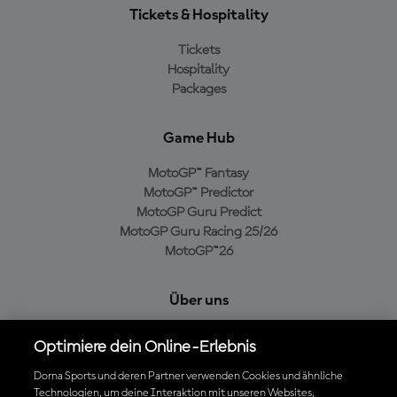
Tickets & Hospitality
Tickets
Hospitality
Packages
Game Hub
MotoGP™ Fantasy
MotoGP™ Predictor
MotoGP Guru Predict
MotoGP Guru Racing 25/26
MotoGP™26
Über uns
MotoGP Group
Optimiere dein Online-Erlebnis
Cookie-Richtlinien
Geschäftsbedingungen
Dorna Sports und deren Partner verwenden Cookies und ähnliche
Technologien, um deine Interaktion mit unseren Websites,
Datenschutzrichtlinien