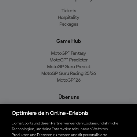
Tickets
Hospitality
Packages
Game Hub
MotoGP™ Fantasy
MotoGP™ Predictor
MotoGP Guru Predict
MotoGP Guru Racing 25/26
MotoGP™26
Über uns
MotoGP Group
Optimiere dein Online-Erlebnis
Cookie-Richtlinien
Geschäftsbedingungen
Dorna Sports und deren Partner verwenden Cookies und ähnliche
Technologien, um deine Interaktion mit unseren Websites,
Datenschutzrichtlinien
Produkten und Diensten zu messen und dir personalisierte
Kaufrichtlinie