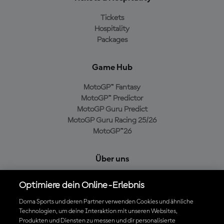
Tickets
Hospitality
Packages
Game Hub
MotoGP™ Fantasy
MotoGP™ Predictor
MotoGP Guru Predict
MotoGP Guru Racing 25/26
MotoGP™26
Über uns
MotoGP Group
Optimiere dein Online-Erlebnis
Cookie-Richtlinien
Geschäftsbedingungen
Dorna Sports und deren Partner verwenden Cookies und ähnliche
Technologien, um deine Interaktion mit unseren Websites,
Datenschutzrichtlinien
Produkten und Diensten zu messen und dir personalisierte
Kaufrichtlinie