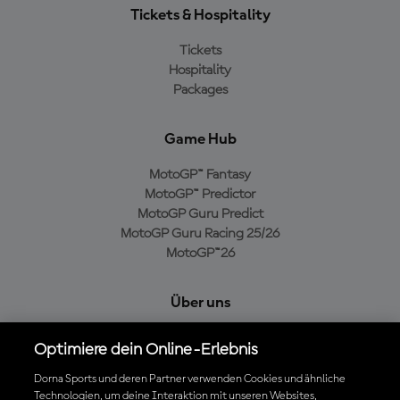
Tickets & Hospitality
Tickets
Hospitality
Packages
Game Hub
MotoGP™ Fantasy
MotoGP™ Predictor
MotoGP Guru Predict
MotoGP Guru Racing 25/26
MotoGP™26
Über uns
MotoGP Group
Optimiere dein Online-Erlebnis
Cookie-Richtlinien
Geschäftsbedingungen
Dorna Sports und deren Partner verwenden Cookies und ähnliche
Technologien, um deine Interaktion mit unseren Websites,
Datenschutzrichtlinien