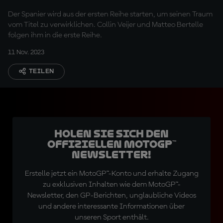
Absichten in Malaysia
Der Spanier wird aus der ersten Reihe starten, um seinen Traum
klar
vom Titel zu verwirklichen. Collin Veijer und Matteo Bertelle
folgen ihm in die erste Reihe.
11 Nov. 2023
TEILEN
Holen Sie sich den
offiziellen MotoGP™
Newsletter!
Erstelle jetzt ein MotoGP™-Konto und erhalte Zugang
zu exklusiven Inhalten wie dem MotoGP™-
Newsletter, den GP-Berichten, unglaubliche Videos
und andere interessante Informationen über
unseren Sport enthält.