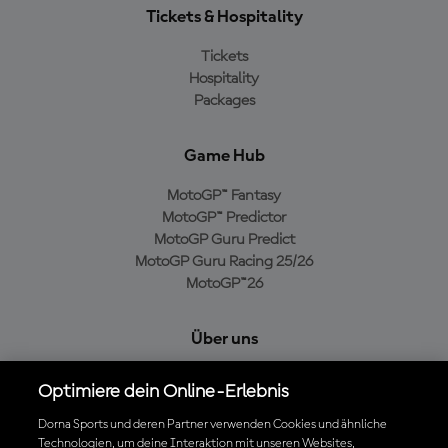
Tickets & Hospitality
Tickets
Hospitality
Packages
Game Hub
MotoGP™ Fantasy
MotoGP™ Predictor
MotoGP Guru Predict
MotoGP Guru Racing 25/26
MotoGP™26
Über uns
MotoGP Group
Optimiere dein Online-Erlebnis
Cookie-Richtlinien
Geschäftsbedingungen
Dorna Sports und deren Partner verwenden Cookies und ähnliche
Technologien, um deine Interaktion mit unseren Websites,
Datenschutzrichtlinien