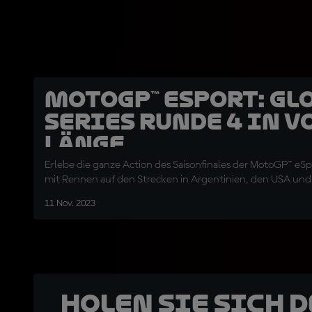
MotoGP™ eSport: Gl
Series Runde 4 in v
Länge
Erlebe die ganze Action des Saisonfinales der MotoGP™ eSp
mit Rennen auf den Strecken in Argentinien, den USA und
11 Nov. 2023
Holen Sie sich 