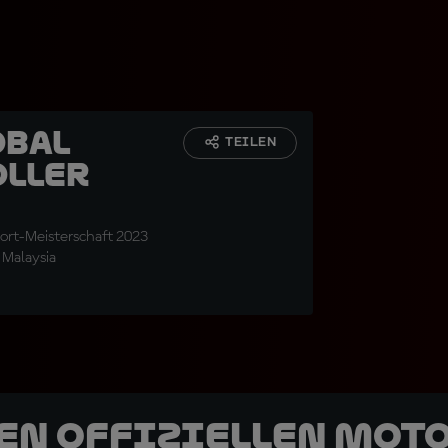
obal
TEILEN
oller
ort-Meisterschaft 2023
 Malaysia
den offiziellen Mot