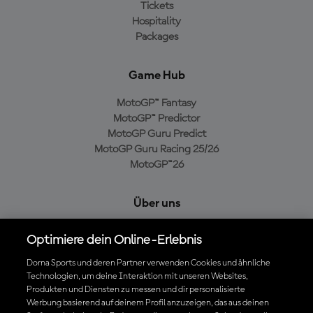
Tickets
Hospitality
Packages
Game Hub
MotoGP™ Fantasy
MotoGP™ Predictor
MotoGP Guru Predict
MotoGP Guru Racing 25/26
MotoGP™26
Über uns
MotoGP Group
Optimiere dein Online-Erlebnis
Cookie-Richtlinien
Geschäftsbedingungen
Dorna Sports und deren Partner verwenden Cookies und ähnliche
Technologien, um deine Interaktion mit unseren Websites,
Datenschutzrichtlinien
Produkten und Diensten zu messen und dir personalisierte
Kaufrichtlinie
Werbung basierend auf deinem Profil anzuzeigen, das aus deinen