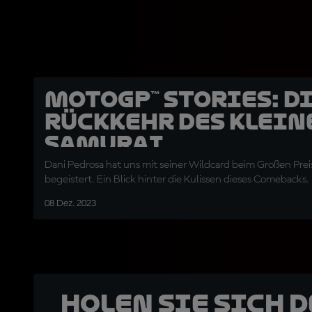
MotoGP™ Stories: D
Rückkehr des klein
Samurai
Dani Pedrosa hat uns mit seiner Wildcard beim Großen Pre
begeistert. Ein Blick hinter die Kulissen dieses Comebacks.
08 Dez. 2023
Holen Sie sich 