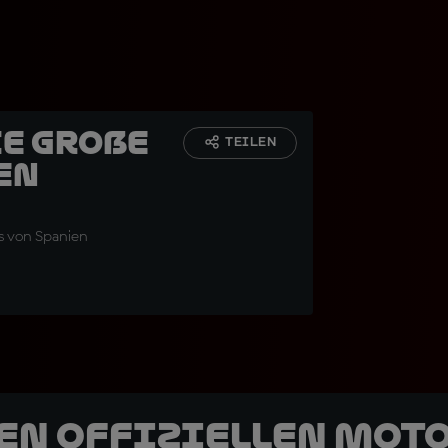
ie große
TEILEN
en
is von Spanien
den offiziellen Mot