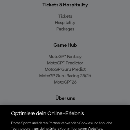
Tickets & Hospitality
Tickets
Hospitality
Packages
Game Hub
MotoGP™ Fantasy
MotoGP™ Predictor
MotoGP Guru Predict
MotoGP Guru Racing 25/26
MotoGP™26
Über uns
MotoGP Group
Optimiere dein Online-Erlebnis
Cookie-Richtlinien
Geschäftsbedingungen
Dorna Sports und deren Partner verwenden Cookies und ähnliche
Technologien, um deine Interaktion mit unseren Websites,
Datenschutzrichtlinien