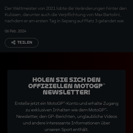
Der Weltmeister von 2021 lobte die Veränderungen hinter den
Kulissen, darunter auch die Verpflichtung von Max Bartolini,
nachdem er am ersten Tag in Sepang auf Platz 3 gelandet war.
06 Feb. 2024
TEILEN
Holen Sie sich den
offiziellen MotoGP™
Newsletter!
Erstelle jetzt ein MotoGP™-Konto und erhalte Zugang
zu exklusiven Inhalten wie dem MotoGP™-
Newsletter, den GP-Berichten, unglaubliche Videos
und andere interessante Informationen über
unseren Sport enthält.