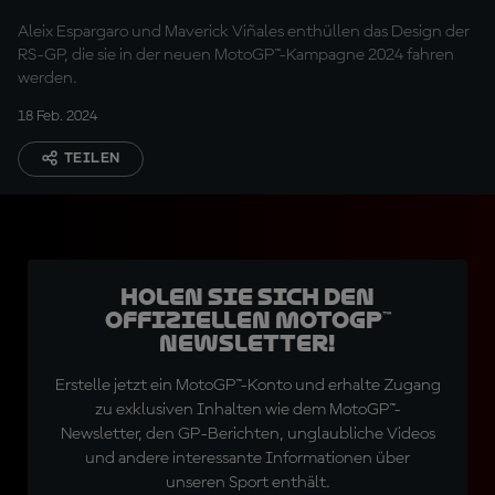
Aleix Espargaro und Maverick Viñales enthüllen das Design der
RS-GP, die sie in der neuen MotoGP™-Kampagne 2024 fahren
werden.
18 Feb. 2024
TEILEN
Holen Sie sich den
offiziellen MotoGP™
Newsletter!
Erstelle jetzt ein MotoGP™-Konto und erhalte Zugang
zu exklusiven Inhalten wie dem MotoGP™-
Newsletter, den GP-Berichten, unglaubliche Videos
und andere interessante Informationen über
unseren Sport enthält.