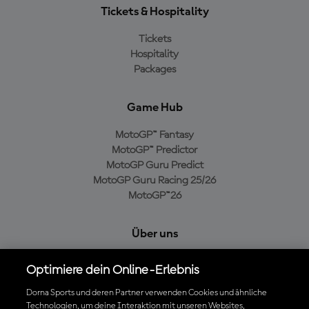
Tickets & Hospitality
Tickets
Hospitality
Packages
Game Hub
MotoGP™ Fantasy
MotoGP™ Predictor
MotoGP Guru Predict
MotoGP Guru Racing 25/26
MotoGP™26
Über uns
MotoGP Group
Optimiere dein Online-Erlebnis
Cookie-Richtlinien
Geschäftsbedingungen
Dorna Sports und deren Partner verwenden Cookies und ähnliche
Technologien, um deine Interaktion mit unseren Websites,
Datenschutzrichtlinien