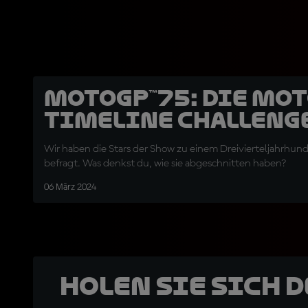
MotoGP™75: Die Mot
Timeline Challeng
Wir haben die Stars der Show zu einem Dreivierteljahrhun
befragt. Was denkst du, wie sie abgeschnitten haben?
06 März 2024
Holen Sie sich 