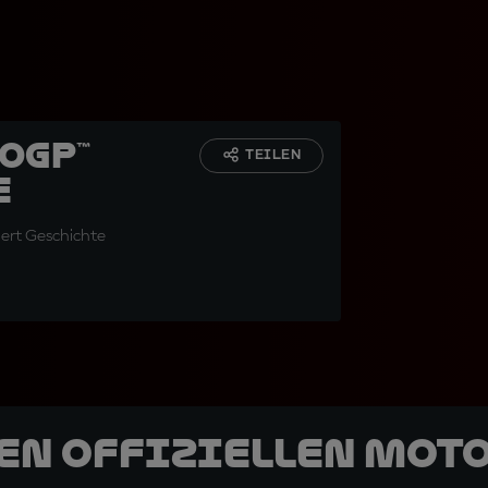
oGP™
TEILEN
e
dert Geschichte
den offiziellen Mot