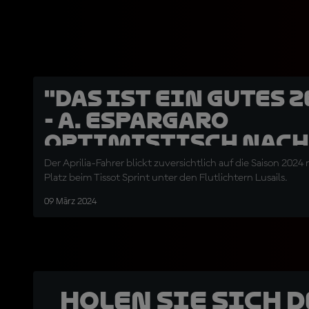
"Das ist ein gutes 
- A. Espargaro
optimistisch nach
Podiumsplatz
Der Aprilia-Fahrer blickt zuversichtlich auf die Saison 2024
Platz beim Tissot Sprint unter den Flutlichtern Lusails.
09 März 2024
Holen Sie sich 