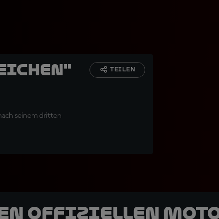
Zeichen"
TEILEN
 nach seinem dritten
den offiziellen Mot