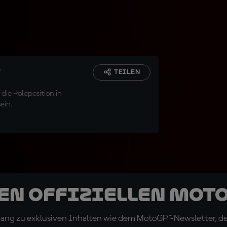
P
TEILEN
die Poleposition in
ein.
den offiziellen Mot
ugang zu exklusiven Inhalten wie dem MotoGP™-Newsletter, d