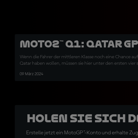
Moto2™ Q1: Qatar G
Wenn die Fahrer der mittleren Klasse noch eine Chance auf 
Qatar haben wollen, müssen sie hier unter den ersten vier s
09 März 2024
Holen Sie sich 
Erstelle jetzt ein MotoGP™-Konto und erhalte Z