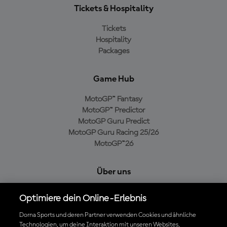
Tickets & Hospitality
Tickets
Hospitality
Packages
Game Hub
MotoGP™ Fantasy
MotoGP™ Predictor
MotoGP Guru Predict
MotoGP Guru Racing 25/26
MotoGP™26
Über uns
MotoGP Group
Optimiere dein Online-Erlebnis
Cookie-Richtlinien
Geschäftsbedingungen
Dorna Sports und deren Partner verwenden Cookies und ähnliche
Technologien, um deine Interaktion mit unseren Websites,
Datenschutzrichtlinien