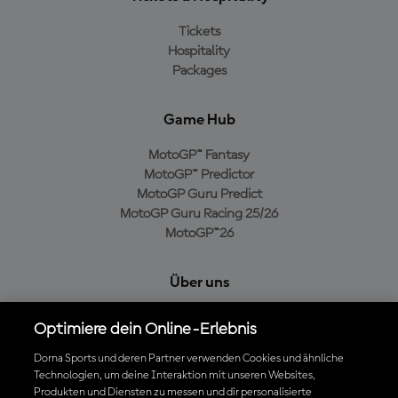
Tickets
Hospitality
Packages
Game Hub
MotoGP™ Fantasy
MotoGP™ Predictor
MotoGP Guru Predict
MotoGP Guru Racing 25/26
MotoGP™26
Über uns
MotoGP Group
Optimiere dein Online-Erlebnis
Cookie-Richtlinien
Geschäftsbedingungen
Dorna Sports und deren Partner verwenden Cookies und ähnliche
Technologien, um deine Interaktion mit unseren Websites,
Datenschutzrichtlinien
Produkten und Diensten zu messen und dir personalisierte
Kaufrichtlinie