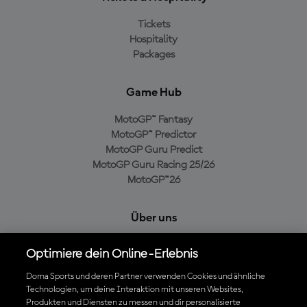
Tickets
Hospitality
Packages
Game Hub
MotoGP™ Fantasy
MotoGP™ Predictor
MotoGP Guru Predict
MotoGP Guru Racing 25/26
MotoGP™26
Über uns
MotoGP Group
Optimiere dein Online-Erlebnis
Cookie-Richtlinien
Geschäftsbedingungen
Dorna Sports und deren Partner verwenden Cookies und ähnliche
Technologien, um deine Interaktion mit unseren Websites,
Datenschutzrichtlinien
Produkten und Diensten zu messen und dir personalisierte
Kaufrichtlinie