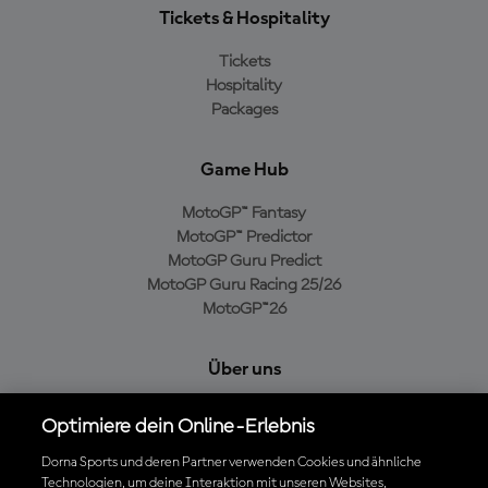
Tickets & Hospitality
Tickets
Hospitality
Packages
Game Hub
MotoGP™ Fantasy
MotoGP™ Predictor
MotoGP Guru Predict
MotoGP Guru Racing 25/26
MotoGP™26
Über uns
MotoGP Group
Optimiere dein Online-Erlebnis
Cookie-Richtlinien
Geschäftsbedingungen
Dorna Sports und deren Partner verwenden Cookies und ähnliche
Technologien, um deine Interaktion mit unseren Websites,
Datenschutzrichtlinien