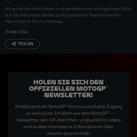
Schau hinter die Kulissen und genieße einen einzigartigen Blick
auf das Wochenende des portugiesischen Stars bei seinem
Heim-Grand-Prix in Portimao
25 März 2024
TEILEN
Holen Sie sich den
offiziellen MotoGP™
Newsletter!
Erstelle jetzt ein MotoGP™-Konto und erhalte Zugang
zu exklusiven Inhalten wie dem MotoGP™-
Newsletter, den GP-Berichten, unglaubliche Videos
und andere interessante Informationen über
unseren Sport enthält.