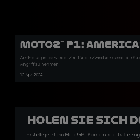
Moto2™ P1: America
Am Freitag ist es wieder Zeit für die Zwischenklasse, die Str
Angriff zu nehmen
12 Apr. 2024
Holen Sie sich 
Erstelle jetzt ein MotoGP™-Konto und erhalte Z