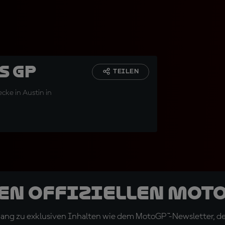
s GP
TEILEN
ecke in Austin in
den offiziellen Mot
ugang zu exklusiven Inhalten wie dem MotoGP™-Newsletter, d