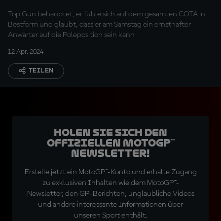
Top Gun behauptet, er fühle sich auf dem gesamten COTA in
Bestform und glaubt, dass er am Samstag ein ernsthafter
Anwärter auf die Poleposition sein kann
12 Apr. 2024
TEILEN
Holen Sie sich den
offiziellen MotoGP™
Newsletter!
Erstelle jetzt ein MotoGP™-Konto und erhalte Zugang
zu exklusiven Inhalten wie dem MotoGP™-
Newsletter, den GP-Berichten, unglaubliche Videos
und andere interessante Informationen über
unseren Sport enthält.