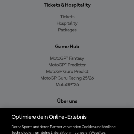
Tickets & Hospitality
Tickets
Hospitality
Packages
Game Hub
MotoGP™ Fantasy
MotoGP™ Predictor
MotoGP Guru Predict
MotoGP Guru Racing 25/26
MotoGP™26
Über uns
MotoGP Group
Optimiere dein Online-Erlebnis
Cookie-Richtlinien
Geschäftsbedingungen
Dorna Sports und deren Partner verwenden Cookies und ähnliche
Technologien, um deine Interaktion mit unseren Websites,
Datenschutzrichtlinien