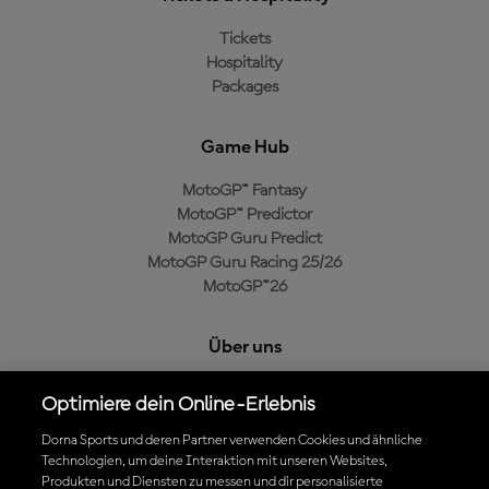
Tickets
Hospitality
Packages
Game Hub
MotoGP™ Fantasy
MotoGP™ Predictor
MotoGP Guru Predict
MotoGP Guru Racing 25/26
MotoGP™26
Über uns
MotoGP Group
Optimiere dein Online-Erlebnis
Cookie-Richtlinien
Geschäftsbedingungen
Dorna Sports und deren Partner verwenden Cookies und ähnliche
Technologien, um deine Interaktion mit unseren Websites,
Datenschutzrichtlinien
Produkten und Diensten zu messen und dir personalisierte
Kaufrichtlinie