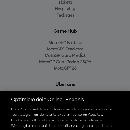
Tickets
Hospitality
Packages
Game Hub
MotoGP™ Fantasy
MotoGP™ Predictor
MotoGP Guru Predict
MotoGP Guru Racing 25/26
MotoGP™26
Über uns
MotoGP Group
Optimiere dein Online-Erlebnis
Cookie-Richtlinien
Geschäftsbedingungen
Dorna Sports und deren Partner verwenden Cookies und ähnliche
Technologien, um deine Interaktion mit unseren Websites,
Datenschutzrichtlinien
Produkten und Diensten zu messen und dir personalisierte
Kaufrichtlinie
Werbung basierend auf deinem Profil anzuzeigen, das aus deinen