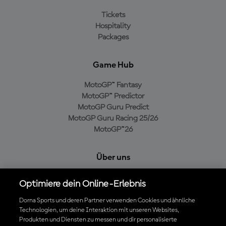
Tickets
Hospitality
Packages
Game Hub
MotoGP™ Fantasy
MotoGP™ Predictor
MotoGP Guru Predict
MotoGP Guru Racing 25/26
MotoGP™26
Über uns
MotoGP Group
Optimiere dein Online-Erlebnis
Cookie-Richtlinien
Geschäftsbedingungen
Dorna Sports und deren Partner verwenden Cookies und ähnliche
Technologien, um deine Interaktion mit unseren Websites,
Datenschutzrichtlinien
Produkten und Diensten zu messen und dir personalisierte
Kaufrichtlinie