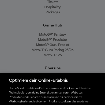
Tickets
Hospitality
Packages
Game Hub
MotoGP™ Fantasy
MotoGP™ Predictor
MotoGP Guru Predict
MotoGP Guru Racing 25/26
MotoGP™26
Über uns
MotoGP Group
Optimiere dein Online-Erlebnis
Cookie-Richtlinien
Geschäftsbedingungen
Dorna Sports und deren Partner verwenden Cookies und ähnliche
Technologien, um deine Interaktion mit unseren Websites,
Datenschutzrichtlinien
Produkten und Diensten zu messen und dir personalisierte
Kaufrichtlinie
Werbung basierend auf deinem Profil anzuzeigen, das aus deinen