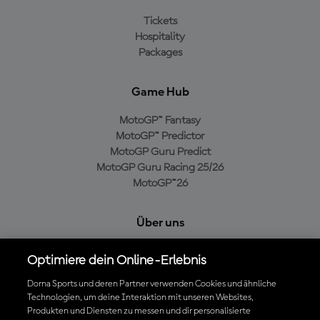
Tickets
Hospitality
Packages
Game Hub
MotoGP™ Fantasy
MotoGP™ Predictor
MotoGP Guru Predict
MotoGP Guru Racing 25/26
MotoGP™26
Über uns
MotoGP Group
Optimiere dein Online-Erlebnis
Cookie-Richtlinien
Geschäftsbedingungen
Dorna Sports und deren Partner verwenden Cookies und ähnliche
Technologien, um deine Interaktion mit unseren Websites,
Datenschutzrichtlinien
Produkten und Diensten zu messen und dir personalisierte
Kaufrichtlinie