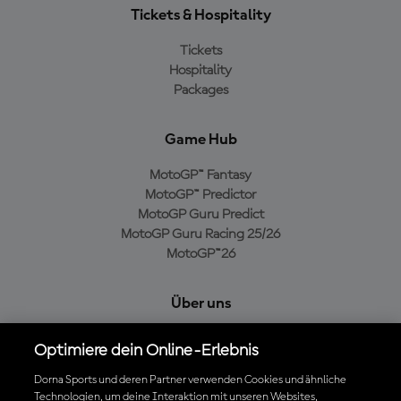
Tickets & Hospitality
Tickets
Hospitality
Packages
Game Hub
MotoGP™ Fantasy
MotoGP™ Predictor
MotoGP Guru Predict
MotoGP Guru Racing 25/26
MotoGP™26
Über uns
MotoGP Group
Optimiere dein Online-Erlebnis
Cookie-Richtlinien
Geschäftsbedingungen
Dorna Sports und deren Partner verwenden Cookies und ähnliche
Technologien, um deine Interaktion mit unseren Websites,
Datenschutzrichtlinien