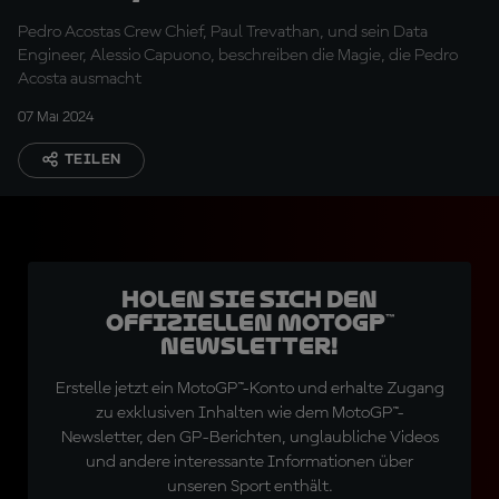
besten kennen
Pedro Acostas Crew Chief, Paul Trevathan, und sein Data
Engineer, Alessio Capuono, beschreiben die Magie, die Pedro
Acosta ausmacht
07 Mai 2024
TEILEN
Holen Sie sich den
offiziellen MotoGP™
Newsletter!
Erstelle jetzt ein MotoGP™-Konto und erhalte Zugang
zu exklusiven Inhalten wie dem MotoGP™-
Newsletter, den GP-Berichten, unglaubliche Videos
und andere interessante Informationen über
unseren Sport enthält.