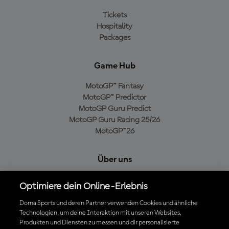
Tickets
Hospitality
Packages
Game Hub
MotoGP™ Fantasy
MotoGP™ Predictor
MotoGP Guru Predict
MotoGP Guru Racing 25/26
MotoGP™26
Über uns
MotoGP Group
Optimiere dein Online-Erlebnis
Cookie-Richtlinien
Geschäftsbedingungen
Dorna Sports und deren Partner verwenden Cookies und ähnliche
Technologien, um deine Interaktion mit unseren Websites,
Datenschutzrichtlinien
Produkten und Diensten zu messen und dir personalisierte
Kaufrichtlinie