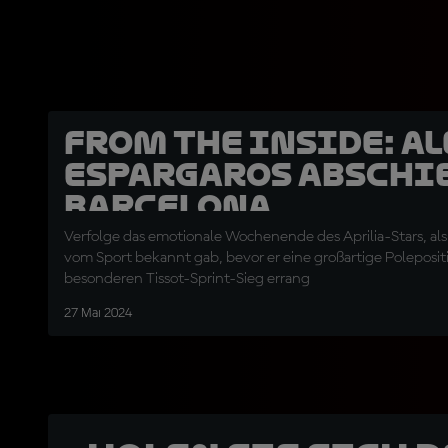
From the Inside: A
Espargaros Abschi
Barcelona
Verfolge das emotionale Wochenende des Aprilia-Stars, als 
vom Sport bekannt gab, bevor er eine großartige Poleposi
besonderen Tissot-Sprint-Sieg errang
27 Mai 2024