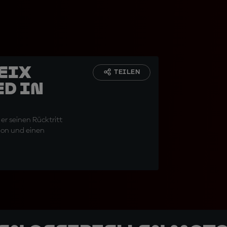
leix
TEILEN
ed in
er seinen Rücktritt
tion und einen