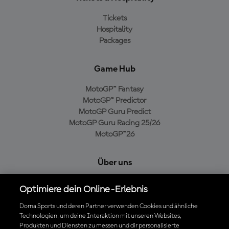
Tickets
Hospitality
Packages
Game Hub
MotoGP™ Fantasy
MotoGP™ Predictor
MotoGP Guru Predict
MotoGP Guru Racing 25/26
MotoGP™26
Über uns
MotoGP Group
Optimiere dein Online-Erlebnis
Cookie-Richtlinien
Geschäftsbedingungen
Dorna Sports und deren Partner verwenden Cookies und ähnliche
Technologien, um deine Interaktion mit unseren Websites,
Datenschutzrichtlinien
Produkten und Diensten zu messen und dir personalisierte
Kaufrichtlinie