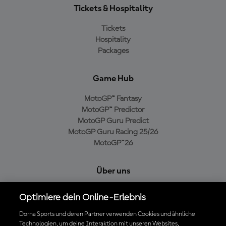
Tickets & Hospitality
Tickets
Hospitality
Packages
Game Hub
MotoGP™ Fantasy
MotoGP™ Predictor
MotoGP Guru Predict
MotoGP Guru Racing 25/26
MotoGP™26
Über uns
MotoGP Group
Optimiere dein Online-Erlebnis
Cookie-Richtlinien
Geschäftsbedingungen
Dorna Sports und deren Partner verwenden Cookies und ähnliche
Technologien, um deine Interaktion mit unseren Websites,
Datenschutzrichtlinien