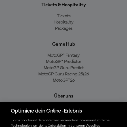
Tickets & Hospitality
Tickets
Hospitality
Packages
Game Hub
MotoGP™ Fantasy
MotoGP™ Predictor
MotoGP Guru Predict
MotoGP Guru Racing 25/26
MotoGP™26
Über uns
MotoGP Group
Optimiere dein Online-Erlebnis
Cookie-Richtlinien
Geschäftsbedingungen
Dorna Sports und deren Partner verwenden Cookies und ähnliche
Technologien, um deine Interaktion mit unseren Websites,
Datenschutzrichtlinien