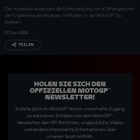
Aufstieg von Acosta
Der Australier akzeptiert die Entscheidung von KTM angesichts
der Ergebnisse des Rookies, hofft aber, in der MotoGP™ zu
bleiben.
07 Juni 2024
TEILEN
Holen Sie sich den
offiziellen MotoGP™
Newsletter!
Erstelle jetzt ein MotoGP™-Konto und erhalte Zugang
zu exklusiven Inhalten wie dem MotoGP™-
Newsletter, den GP-Berichten, unglaubliche Videos
und andere interessante Informationen über
unseren Sport enthält.