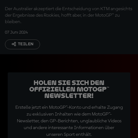
Aufstieg von Acosta
Der Australier akzeptiert die Entscheidung von KTM angesichts
der Ergebnisse des Rookies, hofft aber, in der MotoGP™ zu
bleiben.
07 Juni 2024
TEILEN
Holen Sie sich den
offiziellen MotoGP™
Newsletter!
Erstelle jetzt ein MotoGP™-Konto und erhalte Zugang
zu exklusiven Inhalten wie dem MotoGP™-
Newsletter, den GP-Berichten, unglaubliche Videos
und andere interessante Informationen über
unseren Sport enthält.