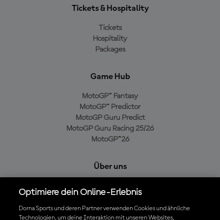
Tickets & Hospitality
Tickets
Hospitality
Packages
Game Hub
MotoGP™ Fantasy
MotoGP™ Predictor
MotoGP Guru Predict
MotoGP Guru Racing 25/26
MotoGP™26
Über uns
MotoGP Group
Optimiere dein Online-Erlebnis
Cookie-Richtlinien
Geschäftsbedingungen
Dorna Sports und deren Partner verwenden Cookies und ähnliche
Technologien, um deine Interaktion mit unseren Websites,
Datenschutzrichtlinien