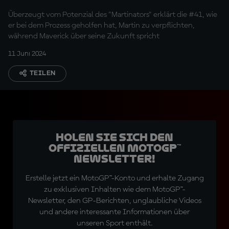
Vinales
Überzeugt vom Potenzial des "Martinators" erklärt die #41, wie
er bei dem Prozess geholfen hat, Martin zu verpflichten,
während Maverick über seine Zukunft spricht
11 Juni 2024
TEILEN
Holen Sie sich den
offiziellen MotoGP™
Newsletter!
Erstelle jetzt ein MotoGP™-Konto und erhalte Zugang
zu exklusiven Inhalten wie dem MotoGP™-
Newsletter, den GP-Berichten, unglaubliche Videos
und andere interessante Informationen über
unseren Sport enthält.