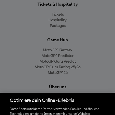
Tickets & Hospitality
Tickets
Hospitality
Packages
Game Hub
MotoGP™ Fantasy
MotoGP™ Predictor
MotoGP Guru Predict
MotoGP Guru Racing 25/26
MotoGP™26
Über uns
MotoGP Group
Optimiere dein Online-Erlebnis
Cookie-Richtlinien
Geschäftsbedingungen
Dorna Sports und deren Partner verwenden Cookies und ähnliche
Technologien, um deine Interaktion mit unseren Websites,
Datenschutzrichtlinien