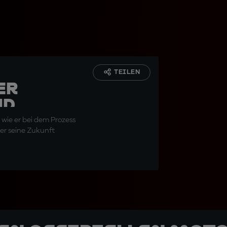
TEILEN
er
nd
 wie er bei dem Prozess
ber seine Zukunft