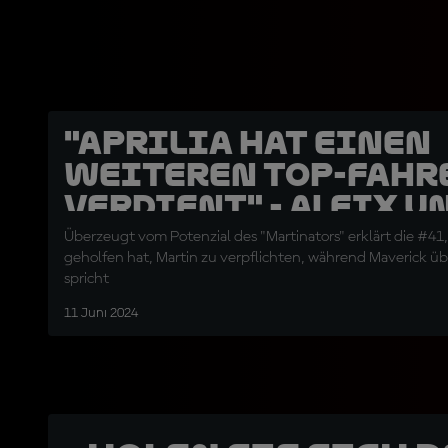
"Aprilia hat einen
weiteren Top-Fahr
verdient" - Aleix u
Vinales
Überzeugt vom Potenzial des "Martinators" erklärt die #41,
geholfen hat, Martin zu verpflichten, während Maverick ü
spricht
11 Juni 2024